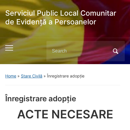
Serviciul Public Local Comunitar
de Evidență a Persoanelor
Search
Toggle
for:
mobile
menu
Home
»
Stare Civilă
»
Înregistrare adopție
Înregistrare adopție
ACTE NECESARE