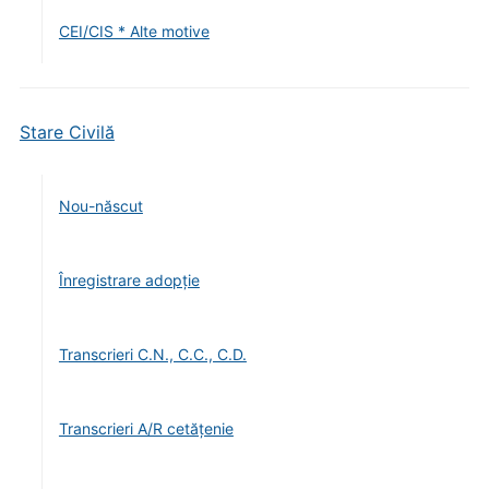
CEI/CIS * Alte motive
Stare Civilă
Nou-născut
Înregistrare adopție
Transcrieri C.N., C.C., C.D.
Transcrieri A/R cetățenie