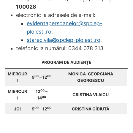
100028
electronic la adresele de e-mail:
evidentapersoanelor@spclep-
ploiesti.ro
,
starecivila@spclep-ploiesti.ro
,
telefonic la numărul: 0344 078 313.
PROGRAM DE AUDIENȚE
MIERCUR
MONICA-GEORGIANA
00
00
9
– 12
I
GEORGESCU
00
MIERCUR
12
–
CRISTINA VLAICU
00
I
14
00
00
JOI
9
– 12
CRISTINA GÎDIUȚĂ