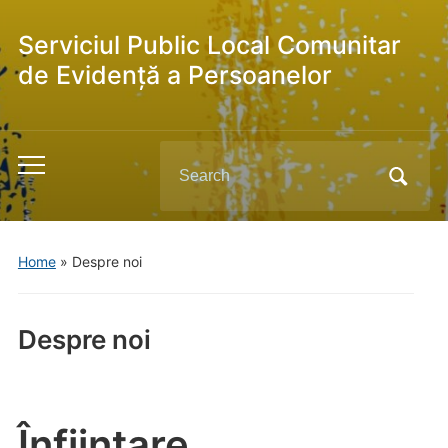
Serviciul Public Local Comunitar
de Evidență a Persoanelor
Search
Toggle
for:
mobile
menu
Home
»
Despre noi
Despre noi
Înființare