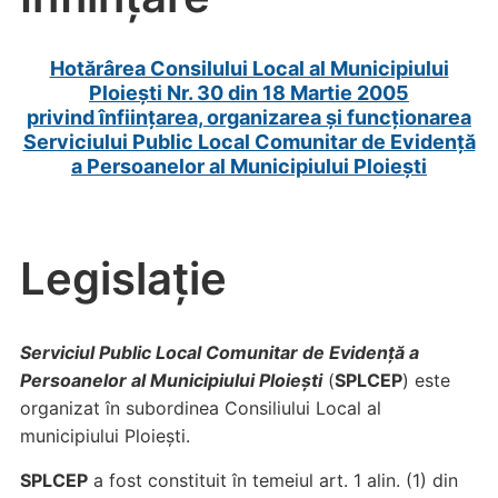
Hotărârea Consilului Local al Municipiului
Ploiești Nr. 30 din 18 Martie 2005
privind înființarea, organizarea și funcționarea
Serviciului Public Local Comunitar de Evidență
a Persoanelor al Municipiului Ploiești
Legislație
Serviciul Public Loc
al Comunitar de Evidenţă a
Persoanelor al Municipiului Ploieşti
(
SPLCEP
) este
organizat în subordinea Consiliului Local al
municipiului Ploieşti.
SPLCEP
a fost constituit în temeiul art. 1 alin. (1) din